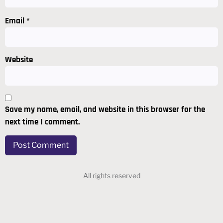
Email
*
Website
Save my name, email, and website in this browser for the
next time I comment.
All rights reserved