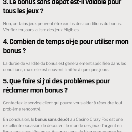
3. Le bonus sans dépôt est-il valable pour
tous les jeux ?
Non, certains jeux peuvent être exclus des conditions du bonus.
Vérifiez toujours la liste des jeux éligibles.
4. Combien de temps ai-je pour utiliser mon
bonus ?
La durée de validité du bonus est généralement spécifiée dans les
conditions, mais elle est souvent limitée à quelques jours.
5. Que faire si j’ai des problèmes pour
réclamer mon bonus ?
Contactez le service client qui pourra vous aider à résoudre tout
problème rencontré.
En conclusion, le
bonus sans dépôt
au Casino Crazy Fox est une
excellente occasion de découvrir le monde des jeux d’argent en
ligne sans souci financier. Assurez-vous de bien comprendre les