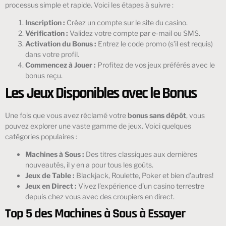
processus simple et rapide. Voici les étapes à suivre :
Inscription :
Créez un compte sur le site du casino.
Vérification :
Validez votre compte par e-mail ou SMS.
Activation du Bonus :
Entrez le code promo (s’il est requis)
dans votre profil.
Commencez à Jouer :
Profitez de vos jeux préférés avec le
bonus reçu.
Les Jeux Disponibles avec le Bonus
Une fois que vous avez réclamé votre
bonus sans dépôt
, vous
pouvez explorer une vaste gamme de jeux. Voici quelques
catégories populaires :
Machines à Sous :
Des titres classiques aux dernières
nouveautés, il y en a pour tous les goûts.
Jeux de Table :
Blackjack, Roulette, Poker et bien d’autres!
Jeux en Direct :
Vivez l’expérience d’un casino terrestre
depuis chez vous avec des croupiers en direct.
Top 5 des Machines à Sous à Essayer