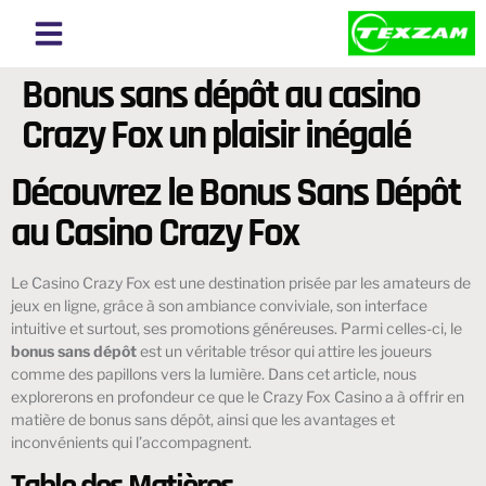
About Texzam
About Bangladesh
Bonus sans dépôt au casino
Crazy Fox un plaisir inégalé
Découvrez le Bonus Sans Dépôt
au Casino Crazy Fox
Le Casino Crazy Fox est une destination prisée par les amateurs de
jeux en ligne, grâce à son ambiance conviviale, son interface
intuitive et surtout, ses promotions généreuses. Parmi celles-ci, le
bonus sans dépôt
est un véritable trésor qui attire les joueurs
comme des papillons vers la lumière. Dans cet article, nous
explorerons en profondeur ce que le Crazy Fox Casino a à offrir en
matière de bonus sans dépôt, ainsi que les avantages et
inconvénients qui l’accompagnent.