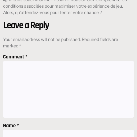
conditions associées pour maximiser votre expérience de jeu.
Alors, qu’attendez-vous pour tenter votre chance ?
Leave a Reply
Your email address will not be published.
Required fields are
marked
*
Comment
*
Name
*