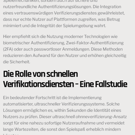
Spielemechaniken, sondern auch auf sichere und
nutzerfreundliche Authentifizierungslösungen. Die Integration
eines vertrauenswürdigen Verifizierungsdienstes gewährleistet,
dass nur echte Nutzer auf Plattformen zugreifen, was Betrug
minimiert und die Integrität der Spielumgebung wahrt.
Hier empfiehlt sich die Nutzung moderner Technologien wie
biometrischer Authentifizierung, Zwei-Faktor-Authentifizierung
(2FA) oder auch passwortloser Anmeldungen. Diese Methoden
reduzieren den Aufwand für den Nutzer und erhöhen gleichzeitig
die Sicherheit.
Die Rolle von schnellen
Verifikationsdiensten – Eine Fallstudie
Ein bedeutender Fortschritt ist die Implementierung
automatisierter, ultraschneller Verifizierungssysteme. Solche
Lösungen ermöglichen es, within Sekunden die Identität eines
Nutzers zu prüfen. Dieser
ultraschnell ohnneverifizierung
-Ansatz
sorgt für eine nahezu sofortige Nutzeraufnahme und vermeidet
lange Wartezeiten, die sonst den Spielspaß erheblich mindern