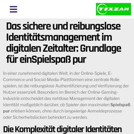
About Texzam
About Bangladesh
Das sichere und reibungslose
Identitätsmanagement im
digitalen Zeitalter: Grundlage
für einSpielspaß pur
In einer zunehmend digitalen Welt, in der Online-Spiele, E-
Commerce und Social-Media-Plattformen eine zentrale Rolle
spielen, ist die reibungslose Authentifizierung und Verifizierung der
Nutzer essenziell. Besonders im Bereich der Online-Gaming-
Industrie entscheidet das nahtlose Management der digitalen
Identität maßgeblich darüber, ob Spieler den maximalen
Spielspaß
pur
erleben können, ohne durch langwierige Anmeldeprozesse
oder Sicherheitslücken behindert zu werden.
Die Komplexität digitaler Identitäten