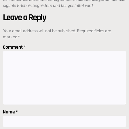
digitale Erlebnis begeistern und fair gestaltet wird.
Leave a Reply
Your email address will not be published.
Required fields are
marked
*
Comment
*
Name
*