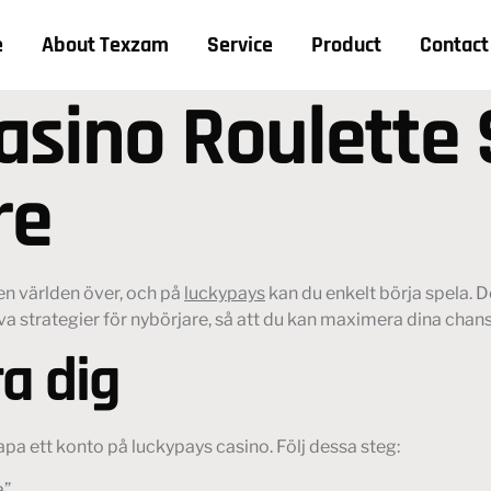
e
About Texzam
Service
Product
Contact
asino Roulette 
re
en världen över, och på
luckypays
kan du enkelt börja spela. 
va strategier för nybörjare, så att du kan maximera dina chans
ra dig
apa ett konto på luckypays casino. Följ dessa steg:
”.