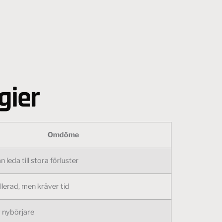
gier
Omdöme
n leda till stora förluster
lerad, men kräver tid
 nybörjare