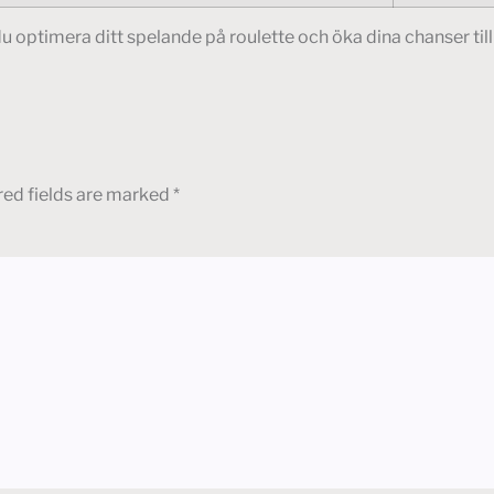
u optimera ditt spelande på roulette och öka dina chanser til
red fields are marked
*