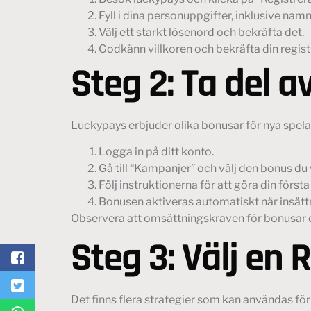
Fyll i dina personuppgifter, inklusive na
Välj ett starkt lösenord och bekräfta det.
Godkänn villkoren och bekräfta din registr
Steg 2: Ta del 
Luckypays erbjuder olika bonusar för nya spelar
Logga in på ditt konto.
Gå till “Kampanjer” och välj den bonus du v
Följ instruktionerna för att göra din först
Bonusen aktiveras automatiskt när insät
Observera att omsättningskraven för bonusar o
Steg 3: Välj en 
Det finns flera strategier som kan användas för 