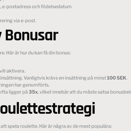
mn, e-postadress och födelsedatum.
ering via e-post.
av Bonusar
e. Här är hur du kan få din bonus:
ill aktivera.
a insättning. Vanligtvis krävs en insättning på minst
100 SEK
.
tningen har genomförts.
fta ligger på
35x
, vilket innebär att du måste satsa bonusbel
Roulettestrategi
att spela roulette. Här är några av de mest populära: