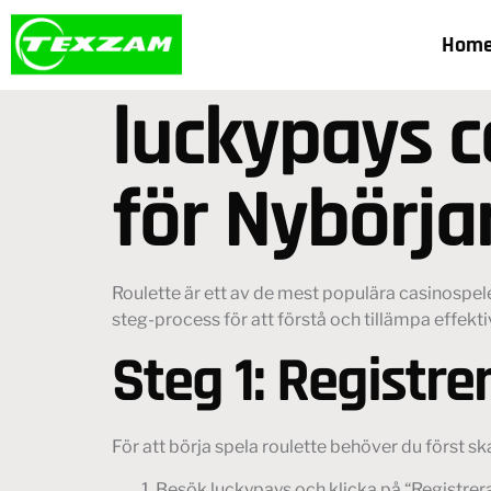
Hom
luckypays c
för Nybörja
Roulette är ett av de mest populära casinospel
steg-process för att förstå och tillämpa effekti
Steg 1: Registre
För att börja spela roulette behöver du först sk
Besök luckypays och klicka på “Registrera