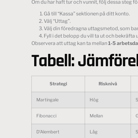
Om du har haft tur och vunnit, följ dessa steg för
Gå till “Kassa” sektionen på ditt konto.
Välj “Uttag”.
Välj din föredragna uttagsmetod, som ban
Fyll i det belopp du vill ta ut och bekräfta 
Observera att uttag kan ta mellan
1-5 arbetsd
Tabell: Jämföre
Strategi
Risknivå
Martingale
Hög
S
Fibonacci
Mellan
G
D’Alembert
Låg
S