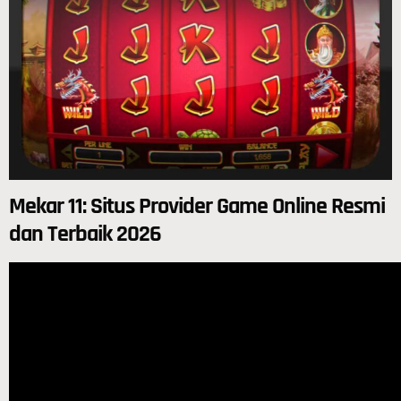
Mekar 11: Situs Provider Game Online Resmi
dan Terbaik 2026