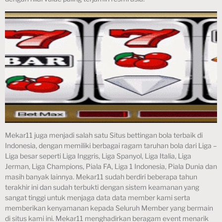
Mekar11 juga menjadi salah satu Situs bettingan bola terbaik di
Indonesia, dengan memiliki berbagai ragam taruhan bola dari Liga –
Liga besar seperti Liga Inggris, Liga Spanyol, Liga Italia, Liga
Jerman, Liga Champions, Piala FA, Liga 1 Indonesia, Piala Dunia dan
masih banyak lainnya. Mekar11 sudah berdiri beberapa tahun
terakhir ini dan sudah terbukti dengan sistem keamanan yang
sangat tinggi untuk menjaga data data member kami serta
memberikan kenyamanan kepada Seluruh Member yang bermain
di situs kami ini. Mekar11 menghadirkan beragam event menarik