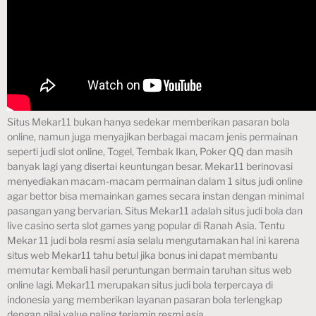
Situs Mekar11 bukan hanya sedekar memberikan pasaran bola
online, namun juga menyajikan berbagai macam jenis permainan
seperti judi slot online, Togel, Tembak Ikan, Poker QQ dan masih
banyak lagi yang disertai keuntungan besar. Mekar11 berinovasi
menyediakan macam-macam permainan dalam 1 situs judi online
agar bettor bisa memainkan games secara instan dengan minimal
pasangan yang bervarian. Situs Mekar11 adalah situs judi bola dan
live casino serta slot games yang popular di Ranah Asia. Tentu
Mekar 11 judi bola resmi asia selalu mengutamakan hal ini karena
situs web Mekar11 tahu betul jika bonus ini dapat membantu
memutar kembali hasil peruntungan bermain taruhan situs web
online lagi. Mekar11 merupakan situs judi bola terpercaya di
indonesia yang memberikan layanan pasaran bola terlengkap
dengan nilai value paling terjamin resmi asia.