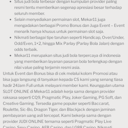
Situs judi bola terbesar dengan kumpulan provider paling
resmi tentu memberikan segenap apresiasi besar terhadap
seluruh member.
Selain menyediakan permainan slot, Mekar11 juga
mengadakan berbagai Promo Bonus dan Juga Event – Event
menarik hanya khusus untuk permainan slot saja.
Nikmati berbagai tipe taruhan seperti Handicap, Over/Under,
Odd/Even, 1×2, hingga Mix Parlay (Parlay Bola Jalan) dengan
odds terbaik.
Mekar11 merupakan situs judi bola terpercaya di indonesia
yang memberikan layanan pasaran bola terlengkap dengan
nilai value paling terjamin resmi asia.
Untuk Event dan Bonus bisa di cek melalui kolom Promosi atau
bisa juga langsung di tanyakan kepada CS kami yang senang tiasa
hadir 24Jam Full untuk melayani member kami. Keunggulan utama
SLOT ONLINE di Mekar11 adalah kerja sama dengan provider
raksasa seperti CQ9, Pragmatic Play, Joker Gaming, PG Soft, dan
Creative Gaming. Tersedia game populer seperti Baccarat,
Roulette, Sic-Bo, Dragon Tiger, dan Blackjack dengan jaminan
pembayaran uang asli tercepat. Kami bekerja sama dengan
provider JUDI ONLINE ternama seperti Pragmatic Play Live
Casino, Sexy Casino, AFB Casino, dan LG88 Casino. Nikmati