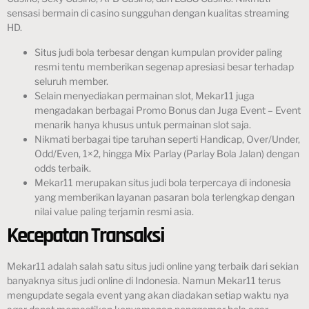
sensasi bermain di casino sungguhan dengan kualitas streaming
HD.
Situs judi bola terbesar dengan kumpulan provider paling
resmi tentu memberikan segenap apresiasi besar terhadap
seluruh member.
Selain menyediakan permainan slot, Mekar11 juga
mengadakan berbagai Promo Bonus dan Juga Event – Event
menarik hanya khusus untuk permainan slot saja.
Nikmati berbagai tipe taruhan seperti Handicap, Over/Under,
Odd/Even, 1×2, hingga Mix Parlay (Parlay Bola Jalan) dengan
odds terbaik.
Mekar11 merupakan situs judi bola terpercaya di indonesia
yang memberikan layanan pasaran bola terlengkap dengan
nilai value paling terjamin resmi asia.
Kecepatan Transaksi
Mekar11 adalah salah satu situs judi online yang terbaik dari sekian
banyaknya situs judi online di Indonesia. Namun Mekar11 terus
mengupdate segala event yang akan diadakan setiap waktu nya