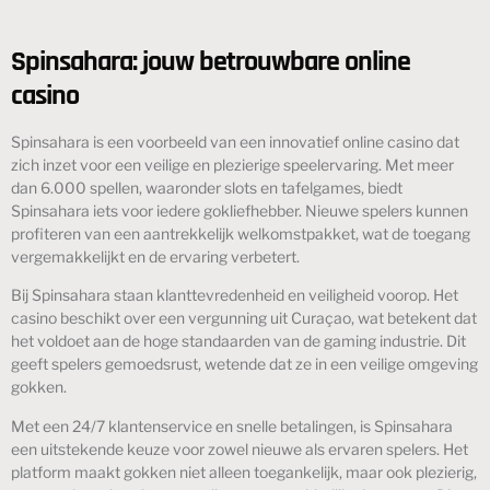
Spinsahara: jouw betrouwbare online
casino
Spinsahara is een voorbeeld van een innovatief online casino dat
zich inzet voor een veilige en plezierige speelervaring. Met meer
dan 6.000 spellen, waaronder slots en tafelgames, biedt
Spinsahara iets voor iedere gokliefhebber. Nieuwe spelers kunnen
profiteren van een aantrekkelijk welkomstpakket, wat de toegang
vergemakkelijkt en de ervaring verbetert.
Bij Spinsahara staan klanttevredenheid en veiligheid voorop. Het
casino beschikt over een vergunning uit Curaçao, wat betekent dat
het voldoet aan de hoge standaarden van de gaming industrie. Dit
geeft spelers gemoedsrust, wetende dat ze in een veilige omgeving
gokken.
Met een 24/7 klantenservice en snelle betalingen, is Spinsahara
een uitstekende keuze voor zowel nieuwe als ervaren spelers. Het
platform maakt gokken niet alleen toegankelijk, maar ook plezierig,