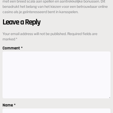
met een breed scala aan spellen en aantrekkelijke bonussen. Dit
benadrukt het belang van het kiezen voor een betrouwbaar online
casino als je geïnteresseerd bent in kansspelen.
Leave a Reply
Your email address will not be published.
Required fields are
marked
*
Comment
*
Name
*