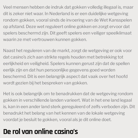
Veel mensen hebben de indruk dat gokken volledig illegaal is, maar
dit is zeker niet waar. In Nederland is er een duidelijke wetgeving
rondom gokken, vooral sinds de invoering van de Wet Kansspelen
op afstand. Deze wet reguleert online gokken en zorgt ervoor dat
spelers beschermd zijn. Dit geeft spelers een veiliger speelklimaat
waarin ze met vertrouwen kunnen gokken.
Naast het reguleren van de markt, zorgt de wetgeving er ook voor
dat casino’s zich aan strikte regels houden met betrekking tot
eerlijkheid en veiligheid. Spelers kunnen gerust zijn dat de spellen
eerlijk zijn en dat hun persoonlijke gegevens goed worden
beschermd. Dit is een belangrijk aspect dat vaak over het hoofd
wordt gezien bij het bespreken van gokken.
Het is ook belangrijk om te benadrukken dat de wetgeving rondom
gokken in verschillende landen varieert. Wat in het ene land legaal
is, kan in een ander land sterk gereguleerd of zelfs verboden zijn. Dit
benadrukt het belang van het kennen van de lokale wetgeving
voordat je besluit te gokken, vooral als je dit online doet.
De rol van online casino’s