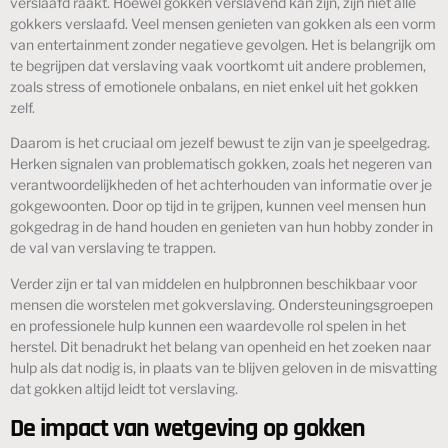
verslaafd raakt. Hoewel gokken verslavend kan zijn, zijn niet alle
gokkers verslaafd. Veel mensen genieten van gokken als een vorm
van entertainment zonder negatieve gevolgen. Het is belangrijk om
te begrijpen dat verslaving vaak voortkomt uit andere problemen,
zoals stress of emotionele onbalans, en niet enkel uit het gokken
zelf.
Daarom is het cruciaal om jezelf bewust te zijn van je speelgedrag.
Herken signalen van problematisch gokken, zoals het negeren van
verantwoordelijkheden of het achterhouden van informatie over je
gokgewoonten. Door op tijd in te grijpen, kunnen veel mensen hun
gokgedrag in de hand houden en genieten van hun hobby zonder in
de val van verslaving te trappen.
Verder zijn er tal van middelen en hulpbronnen beschikbaar voor
mensen die worstelen met gokverslaving. Ondersteuningsgroepen
en professionele hulp kunnen een waardevolle rol spelen in het
herstel. Dit benadrukt het belang van openheid en het zoeken naar
hulp als dat nodig is, in plaats van te blijven geloven in de misvatting
dat gokken altijd leidt tot verslaving.
De impact van wetgeving op gokken