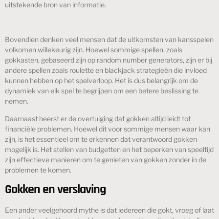
uitstekende bron van informatie.
Bovendien denken veel mensen dat de uitkomsten van kansspelen
volkomen willekeurig zijn. Hoewel sommige spellen, zoals
gokkasten, gebaseerd zijn op random number generators, zijn er bij
andere spellen zoals roulette en blackjack strategieën die invloed
kunnen hebben op het spelverloop. Het is dus belangrijk om de
dynamiek van elk spel te begrijpen om een betere beslissing te
nemen.
Daarnaast heerst er de overtuiging dat gokken altijd leidt tot
financiële problemen. Hoewel dit voor sommige mensen waar kan
zijn, is het essentieel om te erkennen dat verantwoord gokken
mogelijk is. Het stellen van budgetten en het beperken van speeltijd
zijn effectieve manieren om te genieten van gokken zonder in de
problemen te komen.
Gokken en verslaving
Een ander veelgehoord mythe is dat iedereen die gokt, vroeg of laat