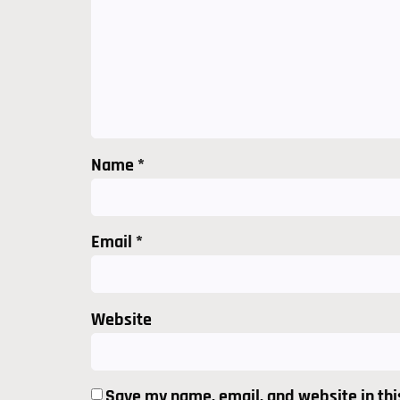
Name
*
Email
*
Website
Save my name, email, and website in thi