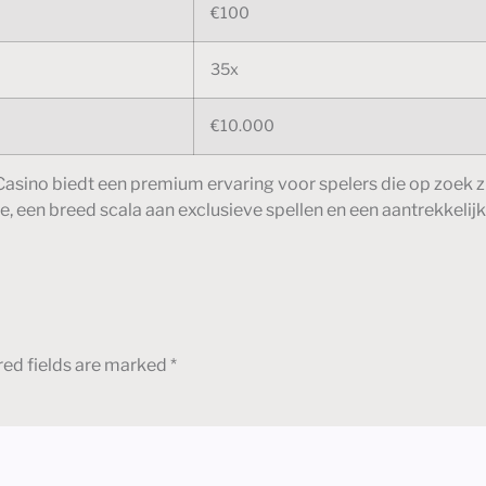
€100
35x
€10.000
sino biedt een premium ervaring voor spelers die op zoek zij
ce, een breed scala aan exclusieve spellen en een aantrekkeli
red fields are marked
*