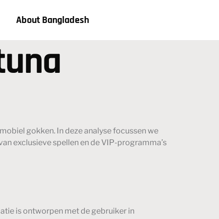
About Bangladesh
tuna
n mobiel gokken. In deze analyse focussen we
 van exclusieve spellen en de VIP-programma’s
catie is ontworpen met de gebruiker in