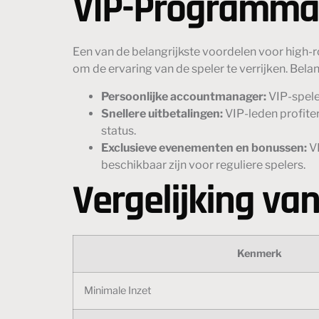
VIP-Programma
Een van de belangrijkste voordelen voor high-r
om de ervaring van de speler te verrijken. Bela
Persoonlijke accountmanager:
VIP-spele
Snellere uitbetalingen:
VIP-leden profite
status.
Exclusieve evenementen en bonussen:
VI
beschikbaar zijn voor reguliere spelers.
Vergelijking van
Kenmerk
Minimale Inzet