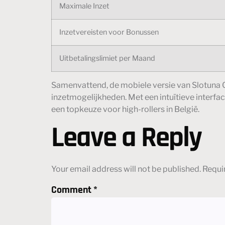
Maximale Inzet
Inzetvereisten voor Bonussen
Uitbetalingslimiet per Maand
Samenvattend, de mobiele versie van Slotuna Ca
inzetmogelijkheden. Met een intuïtieve interfa
een topkeuze voor high-rollers in België.
Leave a Reply
Your email address will not be published.
Requi
Comment
*