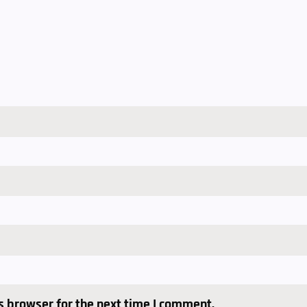
s browser for the next time I comment.