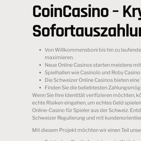
CoinCasino – Kr
Sofortauszahl
Von Willkommensboni bis hin zu laufenden
maximieren.
Neue Online Casinos starten meistens mi
Spielhallen wie Casinolo und Roby Casin
Die Schweizer Online Casinos bieten eine
Finden Sie die beliebtesten Zahlungsmögl
Wenn Sie Ihre Identität verifizieren möchten, 
echte Risiken eingehen, um echtes Geld spielen
Online-Casino für Spieler aus der Schweiz. Ent
Schweizer Regulierung und mit kundenorientie
Mit diesem Projekt möchten wir einen Teil unse