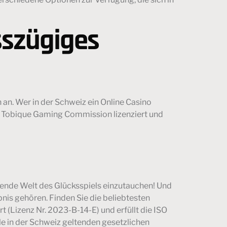
sszügiges
n. Wer in der Schweiz ein Online Casino
die Tobique Gaming Commission lizenziert und
regende Welt des Glücksspiels einzutauchen! Und
bnis gehören. Finden Sie die beliebtesten
t (Lizenz Nr. 2023-B-14-E) und erfüllt die ISO
le in der Schweiz geltenden gesetzlichen