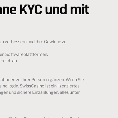
hne KYC und mit
 zu verbessern und Ihre Gewinne zu
ten Softwareplattformen.
reich an.
rmationen zu Ihrer Person ergänzen. Wenn Sie
o login. SwissCasino ist ein lizenziertes
ngen und sichere Einzahlungen, alles unter