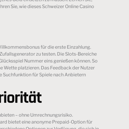
hren Sie, wie dieses Schweizer Online Casino
 Willkommensbonus für die erste Einzahlung.
Zufallsgenerator zu testen. Die Slots-Bereiche
im Glücksspiel Nummer eins genießen können. So
ne Wette platzieren. Das Feedback der Nutzer
ie Suchfunktion für Spiele nach Anbietern
iorität
anbieten – ohne Umrechnungsrisiko.
ecard bietet eine anonyme Prepaid-Option für
erschiedene Optionen zur Verfügung, die sich in