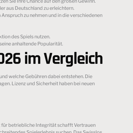
tzen Sie Ihre Chance auf den großen Gewinn.
er aus Deutschland zu erleichtern.
n Anspruch zu nehmen und in die verschiedenen
tion des Spiels nutzen.
seine anhaltende Popularität.
026 im Vergleich
– und welche Gebühren dabei entstehen. Die
agen. Lizenz und Sicherheit haben bei neuen
ür betriebliche Integrität schafft Vertrauen
chreitendes Spielerlebnis suchen. Das Swisslos