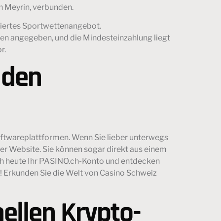
n Meyrin, verbunden.
griertes Sportwettenangebot.
ken angegeben, und die Mindesteinzahlung liegt
r.
 den
oftwareplattformen. Wenn Sie lieber unterwegs
der Website. Sie können sogar direkt aus einem
och heute Ihr PASINO.ch-Konto und entdecken
t! Erkunden Sie die Welt von Casino Schweiz
ellen Krypto-