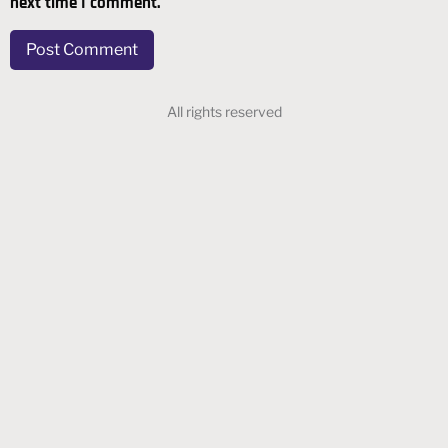
next time I comment.
All rights reserved