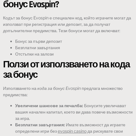
бонус Evospin?
Кодът за бонус Evospin е специален код, който играчите могат да
използват при регистрация или депозит, за да получат
допълнителни предимства. Тези бонуси могат да включват:
Бонус за първи депозит
Безплатни завъртания
Отстъпки на залози
Ползи от използването на кода
за бонус
Използването на
кода за бонус Evospin
предлага множество
предимства:
Увеличени шансове за печалба:
Бонусите увеличават
вашия начален капитал, което ви дава повече възможности
за игра.
Безплатни завъртания:
Имате възможност да играете
определени игри без
evospin casino
да рискувате свои