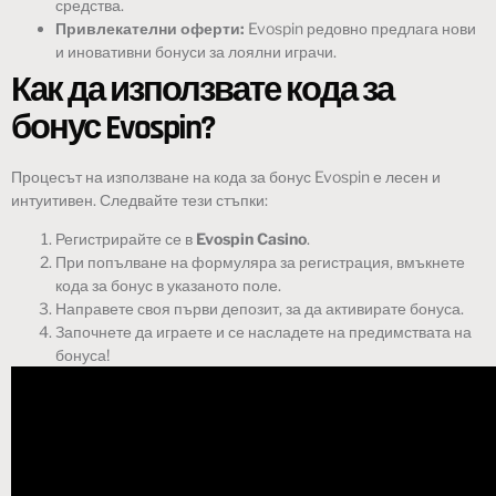
средства.
Привлекателни оферти:
Evospin редовно предлага нови
и иновативни бонуси за лоялни играчи.
Как да използвате кода за
бонус Evospin?
Процесът на използване на кода за бонус Evospin е лесен и
интуитивен. Следвайте тези стъпки:
Регистрирайте се в
Evospin Casino
.
При попълване на формуляра за регистрация, вмъкнете
кода за бонус в указаното поле.
Направете своя първи депозит, за да активирате бонуса.
Започнете да играете и се насладете на предимствата на
бонуса!